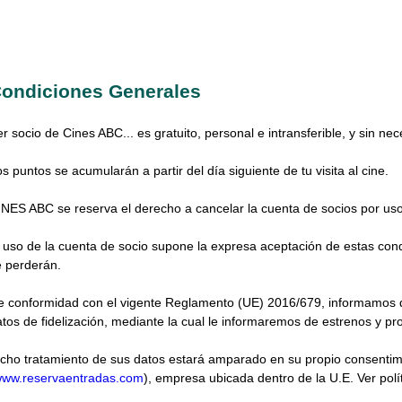
ondiciones Generales
r socio de Cines ABC... es gratuito, personal e intransferible, y sin nec
s puntos se acumularán a partir del día siguiente de tu visita al cine.
INES ABC se reserva el derecho a cancelar la cuenta de socios por uso
l uso de la cuenta de socio supone la expresa aceptación de estas con
e perderán.
 conformidad con el vigente Reglamento (UE) 2016/679, informamos que 
tos de fidelización, mediante la cual le informaremos de estrenos y p
icho tratamiento de sus datos estará amparado en su propio consentim
ww.reservaentradas.com
), empresa ubicada dentro de la U.E. Ver polí