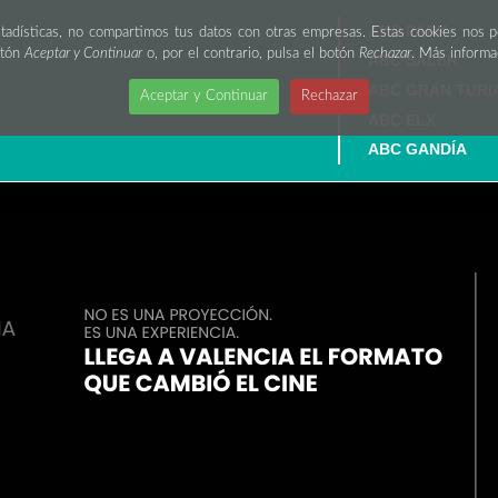
ABC PARK
stadísticas, no compartimos tus datos con otras empresas. Estas cookies nos 
otón
Aceptar y Continuar
o, por el contrario, pulsa el botón
Rechazar
. Más inform
ABC SALER
ABC GRAN TURI
Aceptar y Continuar
Rechazar
ABC ELX
ABC GANDÍA