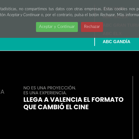
ABC PARK
stadísticas, no compartimos tus datos con otras empresas. Estas cookies nos 
otón
Aceptar y Continuar
o, por el contrario, pulsa el botón
Rechazar
. Más inform
ABC SALER
ABC GRAN TURI
Aceptar y Continuar
Rechazar
ABC ELX
ABC GANDÍA